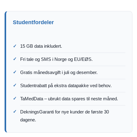
Studentfordeler
✓
15 GB data inkludert.
✓
Fri tale og SMS i Norge og EU/EØS.
✓
Gratis månedsavgift i juli og desember.
✓
Studentrabatt på ekstra datapakke ved behov.
✓
TaMedData – ubrukt data spares til neste måned.
✓
DekningsGaranti for nye kunder de første 30
dagene.